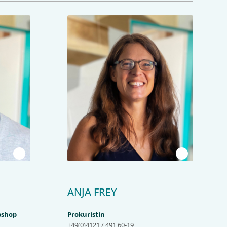
1
1
ANJA FREY
bshop
Prokuristin
+49(0)4121 / 491 60-19