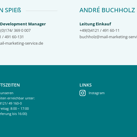
N SPIEß
ANDRÉ BUCHHOLZ
 Development Manager
Leitung Einkauf
(0)174/ 369 0 007
+49(0)4121 / 491 60-11
 / 491 60-131
buchholz@mail-marketing-servi
il-marketing-service.de
TSZEITEN
LINKS
 unseren
Instagram
iten erreichbar unter:
)4121/ 49 160-0
eitag: 8:00 – 17:00
ferung bis 16:00)