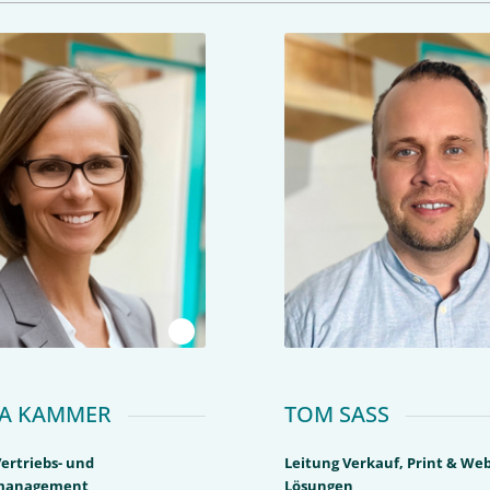
1
CA KAMMER
TOM SASS
ertriebs- und
Leitung Verkauf, Print & We
management
Lösungen