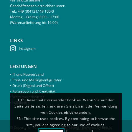
Wir sind zu unseren
Geschäftszeiten erreichbar unter:
Tel.: +49 (0)4121/ 49 160-0
Montag – Freitag: 8:00 – 17:00
(Warenanlieferung bis 16:00)
LINKS
Instagram
LEISTUNGEN
• IT und Postversand
• Print- und Mailingkonfigurator
• Druck (Digital und Offset)
• Konzeption und Kreativität
• Weiterverarbeitung
DE: Diese Seite verwendet Cookies. Wenn Sie auf der
• Fulfillment
Seite weitersurfen, erklären Sie sich mit der Verwendung
von Cookies einverstanden.
EN: This site uses cookies. By continuing to browse the
site, you are agreeing to our use of cookies.
© Copyright - Fulfillment Mail & Marketing -
powered by Enfold