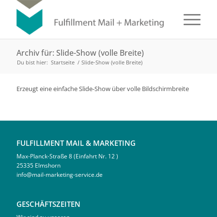
Archiv für: Slide-Show (volle Breite)
Du bist hier:
Startseite
/
Slide-Show (volle Breite)
Erzeugt eine einfache Slide-Show über volle Bildschirmbreite
FULFILLMENT MAIL & MARKETING
Max-Planck-Straße 8 (Einfahrt Nr. 12 )
25335 Elmshorn
info@mail-marketing-service.de
GESCHÄFTSZEITEN